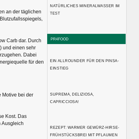
NATÜRLICHES MINERALWASSER IM
en an der täglichen
TEST
Blutzufallsspiegels,
PR4FOOD
ow Carb dar. Durch
) und einen sehr
rzugehen. Dabei
EIN ALLROUNDER FÜR DEN PINSA-
nergiequelle für den
EINSTIEG
SUPREMA, DELIZIOSA,
 Motive bei der
CAPRICCIOSA!
ose Kost. Das
n Ausgleich
REZEPT: WARMER GEWÜRZ-HIRSE-
FRÜHSTÜCKSBREI MIT PFLAUMEN