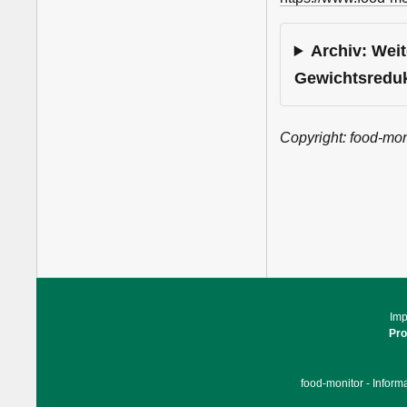
Archiv: We
Gewichtsreduk
Copyright: food-mon
Im
Pr
food-monitor - Inform