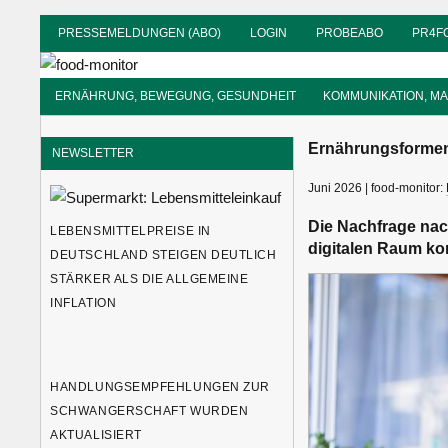
Zum
PRESSEMELDUNGEN (ABO)
LOGIN
PROBEABO
PR4F
Inhalt
food-
springen
monitor
Informationsdienst
ERNÄHRUNG, BEWEGUNG, GESUNDHEIT
KOMMUNIKATION, M
für
Ernährung
Ernährungsformen
NEWSLETTER
Juni 2026 | food-monitor:
Die Nachfrage nac
LEBENSMITTELPREISE IN
digitalen Raum ko
DEUTSCHLAND STEIGEN DEUTLICH
STÄRKER ALS DIE ALLGEMEINE
INFLATION
HANDLUNGSEMPFEHLUNGEN ZUR
SCHWANGERSCHAFT WURDEN
AKTUALISIERT