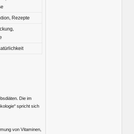
se
tion, Rezepte
eckung,
e
türlichkeit
ebsdiäten. Die im
kologie“ spricht sich
hmung von Vitaminen,