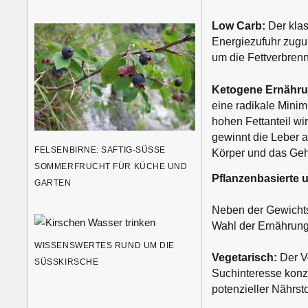
Low Carb:
Der kla
Energiezufuhr zugun
um die Fettverbren
Ketogene Ernähru
eine radikale Minim
hohen Fettanteil w
gewinnt die Leber a
FELSENBIRNE: SAFTIG-SÜSSE S
Körper und das Geh
OMMERFRUCHT FÜR KÜCHE UND G
Pflanzenbasierte
ARTEN
Neben der Gewichts
Wahl der Ernährun
WISSENSWERTES RUND UM DIE
Vegetarisch:
Der Ve
SÜSSKIRSCHE
Suchinteresse konze
potenzieller Nährstof