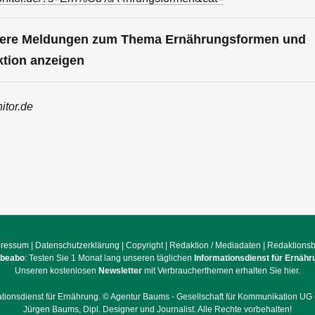
itere Meldungen zum Thema Ernährungsformen und
tion anzeigen
itor.de
pressum
|
Datenschutzerklärung
|
Copyright
|
Redaktion / Mediadaten
|
Redaktions
obeabo
: Testen Sie 1 Monat lang unseren täglichen
Informationsdienst für Ernähr
Unseren kostenlosen
Newsletter
mit Verbraucherthemen erhalten Sie hier.
ationsdienst für Ernährung. ©
Agentur Baums - Gesellschaft für Kommunikation UG 
Jürgen Baums, Dipl. Designer und Journalist.
Alle Rechte vorbehalten!