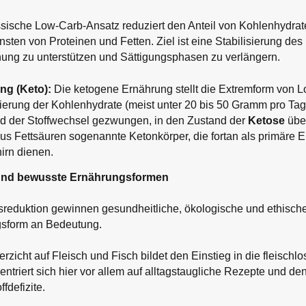
ssische Low-Carb-Ansatz reduziert den Anteil von Kohlenhydrat
sten von Proteinen und Fetten. Ziel ist eine Stabilisierung des 
nung zu unterstützen und Sättigungsphasen zu verlängern.
ng (Keto):
Die ketogene Ernährung stellt die Extremform von L
ierung der Kohlenhydrate (meist unter 20 bis 50 Gramm pro Tag
ird der Stoffwechsel gezwungen, in den Zustand der
Ketose
übe
us Fettsäuren sogenannte Ketonkörper, die fortan als primäre E
irn dienen.
 und bewusste Ernährungsformen
reduktion gewinnen gesundheitliche, ökologische und ethische
gsform an Bedeutung.
rzicht auf Fleisch und Fisch bildet den Einstieg in die fleischl
ntriert sich hier vor allem auf alltagstaugliche Rezepte und de
fdefizite.