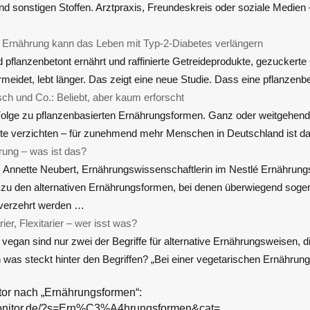
und sonstigen Stoffen. Arztpraxis, Freundeskreis oder soziale Medien
 Ernährung kann das Leben mit Typ-2-Diabetes verlängern
pflanzenbetont ernährt und raffinierte Getreideprodukte, gezuckerte G
rmeidet, lebt länger. Das zeigt eine neue Studie. Dass eine pflanzen
sch und Co.: Beliebt, aber kaum erforscht
lge zu pflanzenbasierten Ernährungsformen. Ganz oder weitgehend 
kte verzichten – für zunehmend mehr Menschen in Deutschland ist 
ung – was ist das?
Annette Neubert, Ernährungswissenschaftlerin im Nestlé Ernährungs
 zu den alternativen Ernährungsformen, bei denen überwiegend soge
 verzehrt werden …
ier, Flexitarier – wer isst was?
vegan sind nur zwei der Begriffe für alternative Ernährungsweisen, di
was steckt hinter den Begriffen? „Bei einer vegetarischen Ernährun
tor nach „Ernährungsformen“:
monitor.de/?s=Ern%C3%A4hrungsformen&cat=