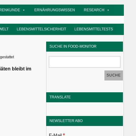
RENKUNDE
ERNÄHRUNGSWISSEN
RESEARCH
WELT
LEBENSMITTELSICHERHEIT
LEBENSMITTELTESTS
SUCHE IN FOOD-MONITOR
gestattet
ten bleibt im
TRANSLATE
NEWSLETTER ABO
*
E-Mail