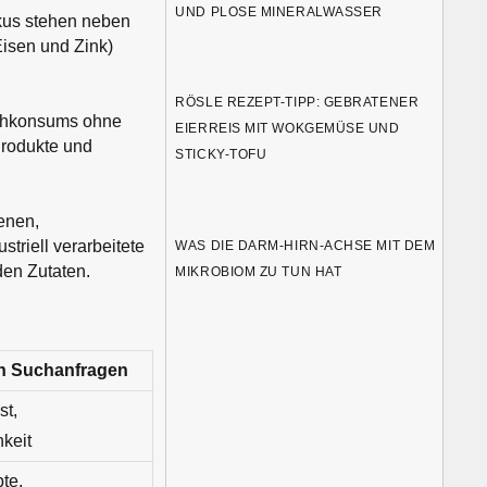
UND PLOSE MINERALWASSER
okus stehen neben
isen und Zink)
RÖSLE REZEPT-TIPP: GEBRATENER
schkonsums ohne
EIERREIS MIT WOKGEMÜSE UND
 Produkte und
STICKY-TOFU
enen,
striell verarbeitete
WAS DIE DARM-HIRN-ACHSE MIT DEM
den Zutaten.
MIKROBIOM ZU TUN HAT
in Suchanfragen
st,
hkeit
te,