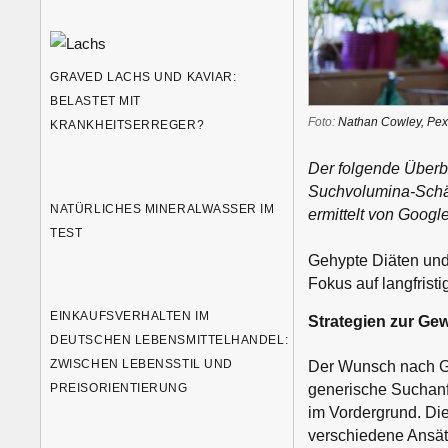
GRAVED LACHS UND KAVIAR:
BELASTET MIT
Foto:
Nathan Cowley, Pex
KRANKHEITSERREGER?
Der folgende Überb
Suchvolumina-Schä
NATÜRLICHES MINERALWASSER IM
ermittelt von Googl
TEST
Gehypte Diäten und
Fokus auf langfris
EINKAUFSVERHALTEN IM
Strategien zur Ge
DEUTSCHEN LEBENSMITTELHANDEL:
ZWISCHEN LEBENSSTIL UND
Der Wunsch nach Ge
generische Suchanf
PREISORIENTIERUNG
im Vordergrund. Die
verschiedene Ansät