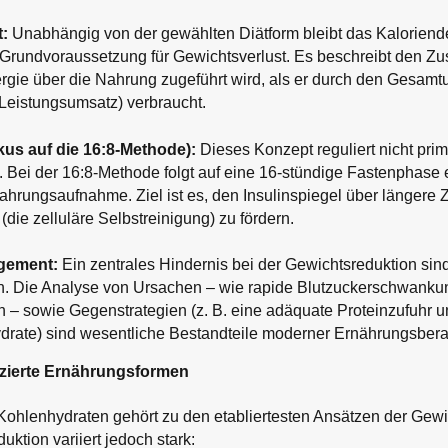
t:
Unabhängig von der gewählten Diätform bleibt das Kaloriendef
rundvoraussetzung für Gewichtsverlust. Es beschreibt den Zu
rgie über die Nahrung zugeführt wird, als er durch den Gesam
Leistungsumsatz) verbraucht.
us auf die 16:8-Methode):
Dieses Konzept reguliert nicht prim
. Bei der 16:8-Methode folgt auf eine 16-stündige Fastenphase 
Nahrungsaufnahme. Ziel ist es, den Insulinspiegel über längere Z
die zelluläre Selbstreinigung) zu fördern.
gement:
Ein zentrales Hindernis bei der Gewichtsreduktion sind
. Die Analyse von Ursachen – wie rapide Blutzuckerschwanku
 – sowie Gegenstrategien (z. B. eine adäquate Proteinzufuhr u
rate) sind wesentliche Bestandteile moderner Ernährungsbera
zierte Ernährungsformen
Kohlenhydraten gehört zu den etabliertesten Ansätzen der Gewi
duktion variiert jedoch stark: