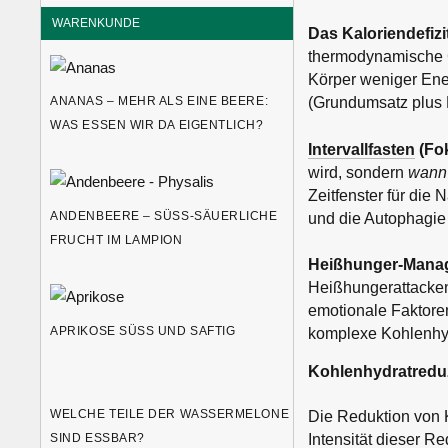
WARENKUNDE
Das Kaloriendefizi
thermodynamische G
Körper weniger Ene
ANANAS – MEHR ALS EINE BEERE:
(Grundumsatz plus 
WAS ESSEN WIR DA EIGENTLICH?
Intervallfasten
(Fok
wird, sondern
wann
Zeitfenster für die 
ANDENBEERE – SÜSS-SÄUERLICHE F
und die Autophagie (
RUCHT IM LAMPION
Heißhunger-Mana
Heißhungerattacken
emotionale Faktoren
APRIKOSE SÜSS UND SAFTIG
komplexe Kohlenhyd
Kohlenhydratredu
WELCHE TEILE DER WASSERMELONE
Die Reduktion von 
SIND ESSBAR?
Intensität dieser Re