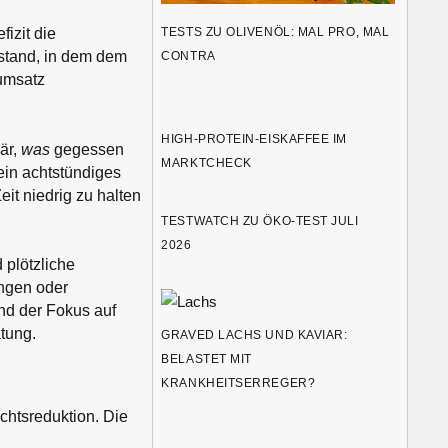
TESTS ZU OLIVENÖL: MAL PRO, MAL
izit die
stand, in dem dem
CONTRA
tumsatz
HIGH-PROTEIN-EISKAFFEE IM
är,
was
gegessen
MARKTCHECK
ein achtstündiges
eit niedrig zu halten
TESTWATCH ZU ÖKO-TEST JULI
2026
 plötzliche
ngen oder
nd der Fokus auf
tung.
GRAVED LACHS UND KAVIAR:
BELASTET MIT
KRANKHEITSERREGER?
chtsreduktion. Die