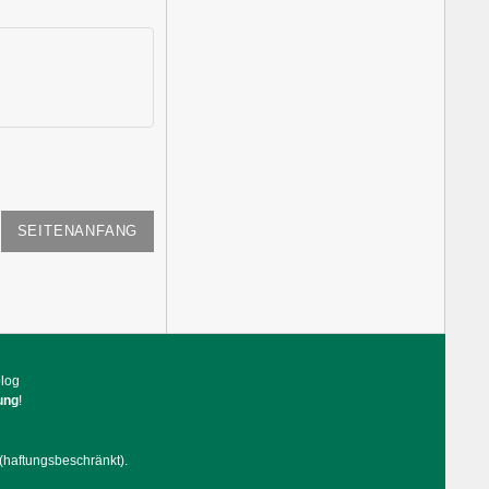
SEITENANFANG
blog
ung
!
(haftungsbeschränkt).