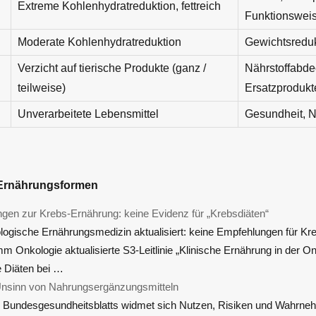
Extreme Kohlenhydratreduktion, fettreich
Funktionswei
Moderate Kohlenhydratreduktion
Gewichtsreduk
Verzicht auf tierische Produkte (ganz /
Nährstoffabd
teilweise)
Ersatzprodukt
Unverarbeitete Lebensmittel
Gesundheit, Na
Ernährungsformen
en zur Krebs-Ernährung: keine Evidenz für „Krebsdiäten“
ologische Ernährungsmedizin aktualisiert: keine Empfehlungen für Kr
mm Onkologie aktualisierte S3-Leitlinie „Klinische Ernährung in der On
e Diäten bei …
Unsinn von Nahrungsergänzungsmitteln
 Bundesgesundheitsblatts widmet sich Nutzen, Risiken und Wahrne