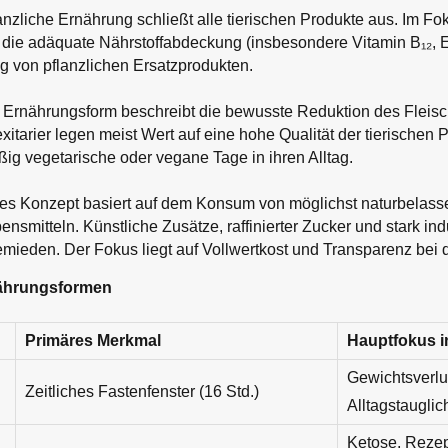
anzliche Ernährung schließt alle tierischen Produkte aus. Im F
 die adäquate Nährstoffabdeckung (insbesondere Vitamin B₁₂, E
g von pflanzlichen Ersatzprodukten.
Ernährungsform beschreibt die bewusste Reduktion des Flei
lexitarier legen meist Wert auf eine hohe Qualität der tierischen
ßig vegetarische oder vegane Tage in ihren Alltag.
es Konzept basiert auf dem Konsum von möglichst naturbelass
nsmitteln. Künstliche Zusätze, raffinierter Zucker und stark indu
ieden. Der Fokus liegt auf Vollwertkost und Transparenz bei 
nährungsformen
Primäres Merkmal
Hauptfokus 
Gewichtsverlu
Zeitliches Fastenfenster (16 Std.)
Alltagstauglic
Ketose, Rezep