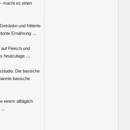
 – macht es einen
etränke und frittierte
betonte Ernährung …
auf Fleisch und
das heutzutage …
studio. Die basische
nannte basische
e einem alltäglich
g …