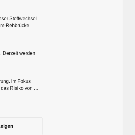
nser Stoffwechsel
sdam-Rehbrücke
. Derzeit werden
…
rung. Im Fokus
m das Risiko von …
zeigen