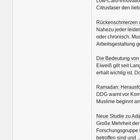
Low-Carb-Innovation
Citrusfaser den lie
Rückenschmerzen u
Nahezu jeder leide
oder chronisch. M
Arbeitsgestaltung 
Die Bedeutung von 
Eiweiß gilt seit La
erhalt wichtig ist.
Ramadan: Herausfor
DDG warnt vor Komp
Muslime beginnt am
Neue Studie zu Adip
Große Mehrheit der B
Forschungsgruppe ha
betroffen sind und 