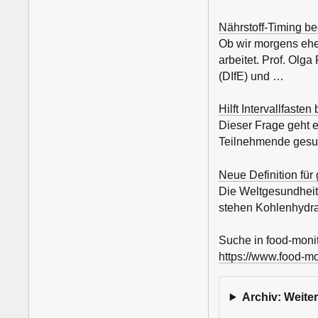
Nährstoff-Timing be
Ob wir morgens ehe
arbeitet. Prof. Ol
(DIfE) und …
Hilft Intervallfaste
Dieser Frage geht 
Teilnehmende gesuch
Neue Definition fü
Die Weltgesundheit
stehen Kohlenhydrat
Suche in food-monit
https://www.food-m
Archiv: Weit