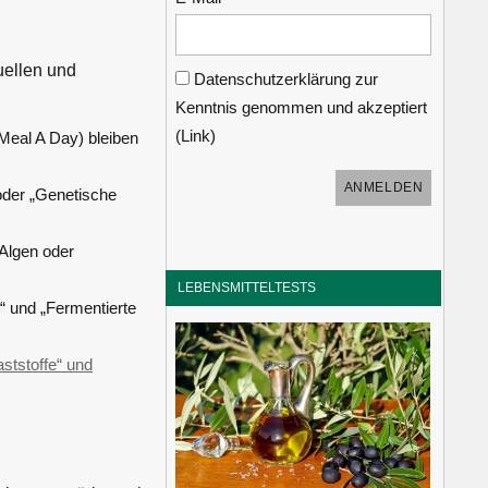
uellen und
Datenschutzerklärung zur
Kenntnis genommen und akzeptiert
(
Link
)
Meal A Day) bleiben
oder „Genetische
 Algen oder
LEBENSMITTELTESTS
“ und „Fermentierte
aststoffe“ und