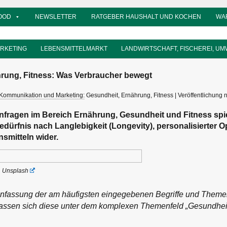
OOD
NEWSLETTER
RATGEBER HAUSHALT UND KOCHEN
WA
ARKETING
LEBENSMITTELMARKT
LANDWIRTSCHAFT, FISCHEREI, UM
rung, Fitness: Was Verbraucher bewegt
Kommunikation und Marketing:
Gesundheit, Ernährung, Fitness | Veröffentlichung ni
fragen im Bereich Ernährung, Gesundheit und Fitness spi
edürfnis nach Langlebigkeit (Longevity), personalisierter 
smitteln wider.
 Unsplash
fassung der am häufigsten eingegebenen Begriffe und Themen, 
lassen sich diese unter dem komplexen Themenfeld „Gesundhei