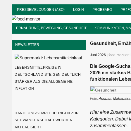
Zum
PRESSEMELDUNGEN (ABO)
LOGIN
PROBEABO
PR4F
Inhalt
food-
springen
monitor
Informationsdienst
ERNÄHRUNG, BEWEGUNG, GESUNDHEIT
KOMMUNIKATION, M
für
Ernährung
Gesundheit, Ernäh
NEWSLETTER
Juni 2026 | food-monitor:
Die Google-Suchan
LEBENSMITTELPREISE IN
2026 ein starkes B
DEUTSCHLAND STEIGEN DEUTLICH
funktionalen Leben
STÄRKER ALS DIE ALLGEMEINE
INFLATION
Foto:
Anupam Mahapatra,
Hier eine Zusammen
HANDLUNGSEMPFEHLUNGEN ZUR
Kategorien. Dabei 
SCHWANGERSCHAFT WURDEN
zusammenfassen.
AKTUALISIERT