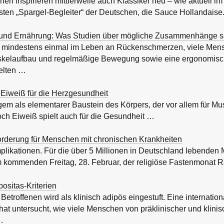
en inspirieren mittlerweile auch Klassiker neu – wie aktuell im
bsten „Spargel-Begleiter“ der Deutschen, die Sauce Hollandaise.
nd Ernährung: Was Studien über mögliche Zusammenhänge 
t mindestens einmal im Leben an Rückenschmerzen, viele Mens
uskelaufbau und regelmäßige Bewegung sowie eine ergonomis
gelten …
Eiweiß für die Herzgesundheit
ngem als elementarer Baustein des Körpers, der vor allem für M
 Doch Eiweiß spielt auch für die Gesundheit …
derung für Menschen mit chronischen Krankheiten
likationen. Für die über 5 Millionen in Deutschland lebenden
 kommenden Freitag, 28. Februar, der religiöse Fastenmonat
ositas-Kriterien
etroffenen wird als klinisch adipös eingestuft. Eine internation
t untersucht, wie viele Menschen von präklinischer und klinis
…