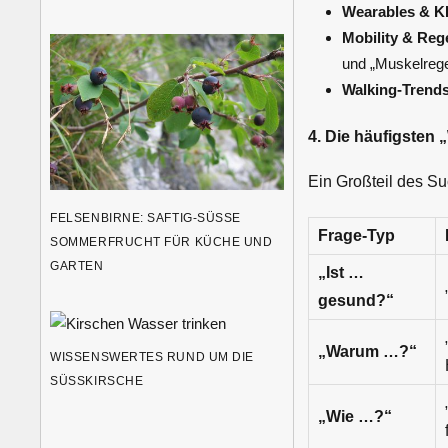
Wearables & KI
Mobility & Reg
und „Muskelrege
Walking-Trends
4. Die häufigsten 
Ein Großteil des Su
FELSENBIRNE: SAFTIG-SÜSSE S
Frage-Typ
OMMERFRUCHT FÜR KÜCHE UND G
ARTEN
„Ist …
gesund?“
„Warum …?“
WISSENSWERTES RUND UM DIE
SÜSSKIRSCHE
„Wie …?“