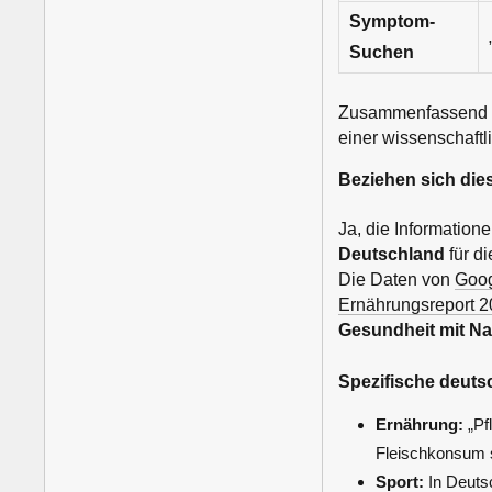
Symptom-
Suchen
Zusammenfassend lä
einer wissenschaftl
Beziehen sich die
Ja, die Information
Deutschland
für di
Die Daten von
Goog
Ernährungsreport 
Gesundheit mit Na
Spezifische deuts
Ernährung:
„Pf
Fleischkonsum st
Sport:
In Deuts