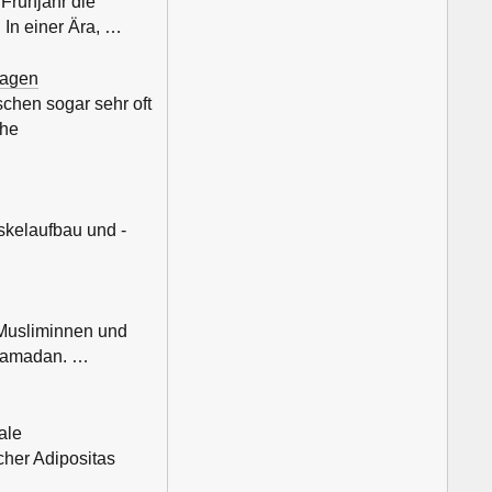
 Frühjahr die
 In einer Ära, …
sagen
chen sogar sehr oft
che
uskelaufbau und -
 Musliminnen und
 Ramadan. …
ale
cher Adipositas