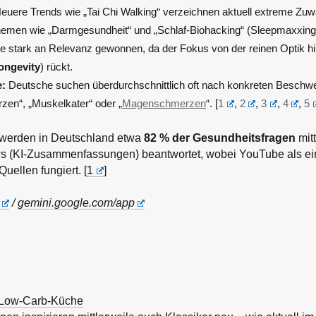
uere Trends wie „Tai Chi Walking“ verzeichnen aktuell extreme Zu
emen wie „Darmgesundheit“ und „Schlaf-Biohacking“ (Sleepmaxxing)
 stark an Relevanz gewonnen, da der Fokus von der reinen Optik hi
ongevity
) rückt.
:
Deutsche suchen überdurchschnittlich oft nach konkreten Beschw
zen“, „Muskelkater“ oder „
Magenschmerzen
“. [
1
,
2
,
3
,
4
,
5
 werden in Deutschland etwa
82 % der Gesundheitsfragen
mitt
s (KI-Zusammenfassungen) beantwortet, wobei YouTube als ei
Quellen fungiert. [
1
]
/
gemini.google.com/app
 Low-Carb-Küche