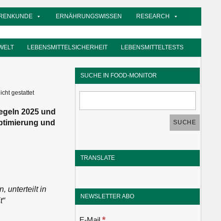
RENKUNDE
ERNÄHRUNGSWISSEN
RESEARCH
WELT
LEBENSMITTELSICHERHEIT
LEBENSMITTELTESTS
SUCHE IN FOOD-MONITOR
cht gestattet
egeln 2025 und
Optimierung und
TRANSLATE
unterteilt in
NEWSLETTER ABO
t“
*
E-Mail