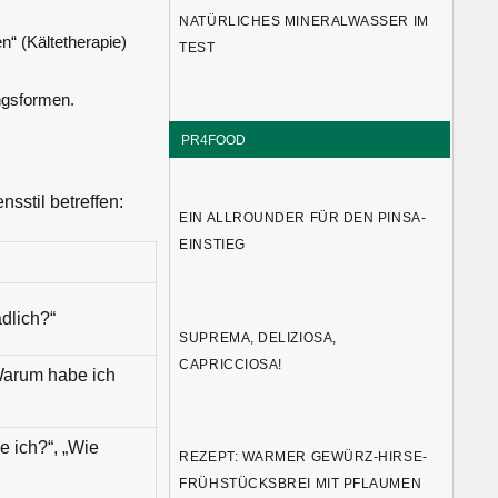
NATÜRLICHES MINERALWASSER IM
en“ (Kältetherapie)
TEST
ngsformen.
PR4FOOD
sstil betreffen:
EIN ALLROUNDER FÜR DEN PINSA-
EINSTIEG
ädlich?“
SUPREMA, DELIZIOSA,
CAPRICCIOSA!
Warum habe ich
e ich?“, „Wie
REZEPT: WARMER GEWÜRZ-HIRSE-
FRÜHSTÜCKSBREI MIT PFLAUMEN