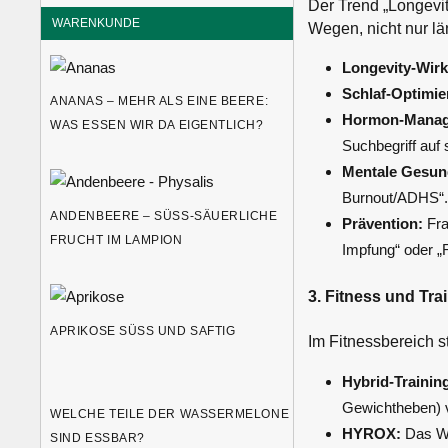
Der Trend „Longevi
WARENKUNDE
Wegen, nicht nur lä
Longevity-Wirk
Schlaf-Optimie
ANANAS – MEHR ALS EINE BEERE:
Hormon-Manag
WAS ESSEN WIR DA EIGENTLICH?
Suchbegriff auf
Mentale Gesun
Burnout/ADHS“
ANDENBEERE – SÜSS-SÄUERLICHE F
Prävention:
Fra
RUCHT IM LAMPION
Impfung“ oder „R
3. Fitness und Tra
APRIKOSE SÜSS UND SAFTIG
Im Fitnessbereich s
Hybrid-Trainin
Gewichtheben) 
WELCHE TEILE DER WASSERMELONE
HYROX:
Das We
SIND ESSBAR?