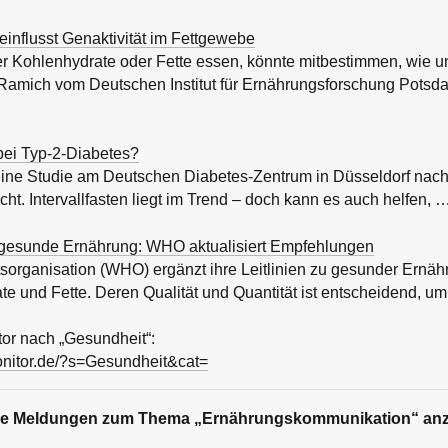
einflusst Genaktivität im Fettgewebe
r Kohlenhydrate oder Fette essen, könnte mitbestimmen, wie u
ga Ramich vom Deutschen Institut für Ernährungsforschung Pot
n bei Typ-2-Diabetes?
eine Studie am Deutschen Diabetes-Zentrum in Düsseldorf nach
t. Intervallfasten liegt im Trend – doch kann es auch helfen, 
r gesunde Ernährung: WHO aktualisiert Empfehlungen
sorganisation (WHO) ergänzt ihre Leitlinien zu gesunder Ernäh
e und Fette. Deren Qualität und Quantität ist entscheidend, u
or nach „Gesundheit“:
onitor.de/?s=Gesundheit&cat=
ere Meldungen zum Thema „Ernährungskommunikation“ an