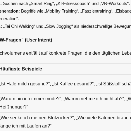
:
Suchen nach „Smart Ring“, „KI-Fitnesscoach“ und „VR-Workouts“.
eneration:
Begriffe wie „Mobility Training“, „Faszientraining“, „Eisbad
neration“.
:
„Tai Chi Walking“ und „Slow Jogging“ als niederschwellige Bewegu
„W-Fragen“ (User Intent)
chvolumens entfällt auf konkrete Fragen, die den täglichen Leben
Häufigste Beispiele
„Ist Hafermilch gesund?“, „Ist Kaffee gesund?“, „Ist Süßstoff sch
„Warum bin ich immer müde?“, „Warum nehme ich nicht ab?“, „
Heißhunger?“
„Wie senke ich meinen Blutzucker?“, „Wie viele Kalorien brauch
fange ich mit Laufen an?“