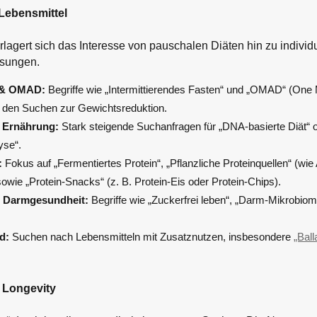
Lebensmittel
rlagert sich das Interesse von pauschalen Diäten hin zu individ
ösungen.
n & OMAD:
Begriffe wie „Intermittierendes Fasten“ und „OMAD“ (One 
ei den Suchen zur Gewichtsreduktion.
e Ernährung:
Stark steigende Suchanfragen für „DNA-basierte Diät“ 
yse“.
:
Fokus auf „Fermentiertes Protein“, „Pflanzliche Proteinquellen“ (wie
owie „Protein-Snacks“ (z. B. Protein-Eis oder Protein-Chips).
& Darmgesundheit:
Begriffe wie „Zuckerfrei leben“, „Darm-Mikrobiom
d:
Suchen nach Lebensmitteln mit Zusatznutzen, insbesondere
„Ball
 Longevity