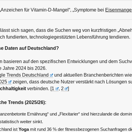
„Anzeichen für Vitamin-D-Mangel“, „Symptome bei
Eisenmange
sst sich sagen, dass die Suchen weg von kurzfristigen „Abneh
ich fundierten, technologiegestützten Lebensführung tendieren.
se Daten auf Deutschland?
en basieren auf den spezifischen Entwicklungen und dem Suchv
e Jahre 2024 bis 2026.
le Trends Deutschland
und aktuellen Branchenberichten wi
2025
zeigen, dass deutsche Nutzer verstärkt nach Lösungen s
chhaltigkeit
verbinden. [
1
,
2
]
che Trends (2025/26):
lanzenbetonte Ernährung“ und „Flexitarier“ sind hierzulande die domin
atistisch weiter sinkt.
chland ist
Yoga
mit rund 36 % der fitnessbezogenen Suchanfragen d