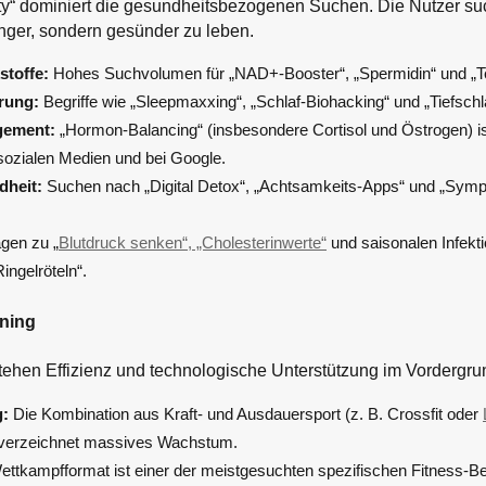
ty“ dominiert die gesundheitsbezogenen Suchen. Die Nutzer su
nger, sondern gesünder zu leben.
stoffe:
Hohes Suchvolumen für „NAD+-Booster“, „Spermidin“ und „T
rung:
Begriffe wie „Sleepmaxxing“, „Schlaf-Biohacking“ und „Tiefschl
ement:
„Hormon-Balancing“ (insbesondere Cortisol und Östrogen) ist
 sozialen Medien und bei Google.
dheit:
Suchen nach „Digital Detox“, „Achtsamkeits-Apps“ und „Sym
.
gen zu
„
Blutdruck senken“, „Cholesterinwerte“
und saisonalen Infekt
ingelröteln“.
ining
tehen Effizienz und technologische Unterstützung im Vordergru
g:
Die Kombination aus Kraft- und Ausdauersport (z. B. Crossfit oder
verzeichnet massives Wachstum.
ttkampfformat ist einer der meistgesuchten spezifischen Fitness-Beg