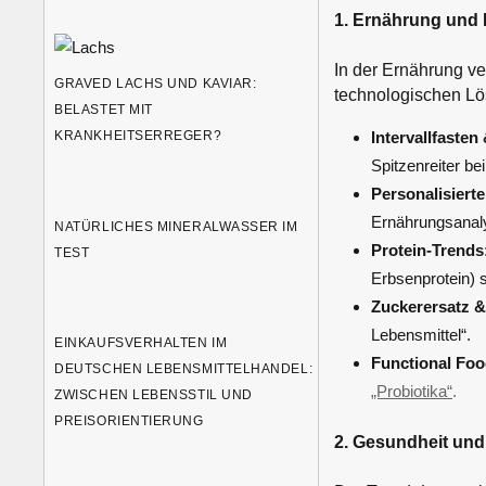
1. Ernährung und 
In der Ernährung ve
GRAVED LACHS UND KAVIAR:
technologischen L
BELASTET MIT
KRANKHEITSERREGER?
Intervallfaste
Spitzenreiter b
Personalisiert
Ernährungsanal
NATÜRLICHES MINERALWASSER IM
Protein-Trends
TEST
Erbsenprotein) s
Zuckerersatz 
Lebensmittel“.
EINKAUFSVERHALTEN IM
Functional Foo
DEUTSCHEN LEBENSMITTELHANDEL:
„Probiotika“
.
ZWISCHEN LEBENSSTIL UND
PREISORIENTIERUNG
2. Gesundheit und