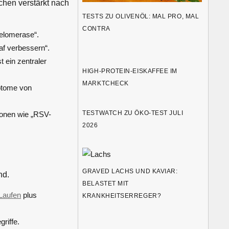
chen verstärkt nach
TESTS ZU OLIVENÖL: MAL PRO, MAL
CONTRA
elomerase“.
af verbessern“.
 ein zentraler
HIGH-PROTEIN-EISKAFFEE IM
MARKTCHECK
ptome von
TESTWATCH ZU ÖKO-TEST JULI
ionen wie „RSV-
2026
GRAVED LACHS UND KAVIAR:
nd.
BELASTET MIT
Laufen
plus
KRANKHEITSERREGER?
riffe.