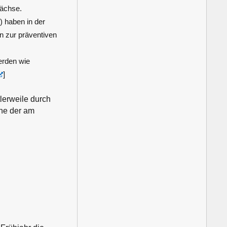
wächse.
 haben in der
n zur präventiven
erden wie
]
lerweile durch
ne der am