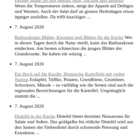
Deftige Salate für den Herbst: bunt, fruchtig und saisonal
Wenn die Temperaturen sinken, steigt der Appetit auf Deftiges
und Warmes. Auch der Salat darf an grauen Herbsttagen etwas
üppiger ausfallen. Da trifft knackiges ...
7. August 2026
Barbarakraut: Blätter, Knospen und Blüten für die Küche
Wer
in diesen Tagen durch die Natur streift, kann das Barbarakraut
entdecken. Am besten schmecken die jungen Blätter der
Grundrosette. Sie haben ein würzig ...
7. August 2026
Ein Hoch auf die Knolle: Heimische Kartoffeln mit vielen
Namen
Erdapfel, Tüffke, Potaten, Grundbirne, Grumbeer,
Schockern, Mäusle – so vielfältig wie die Sorten sind auch die
regionalen Bezeichnungen für die Kartoffel. Ursprünglich
stammt die ...
7. August 2026
Distelöl in der Küche
Distelöl bietet dezentes Nussaroma für
Salate und Soßen. Das goldgelbe bis rötliche Distelöl wird aus
den Samen der Färberdistel durch schonende Pressung und
Extraktion ...