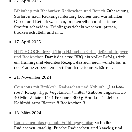
27. April 2025
Bibimbap mit Rhabarber, Radieschen und Rettich
Zubereitung
Sushireis nach Packungsanleitung kochen und warmhalten.
Gurke und Rettich waschen, trockenreiben und in feine
Streifen schneiden. Frühlingszwiebeln waschen, putzen,
trocken schütteln und in ...
17. April 2025
HITCHCOCK Rezept-Tipp: Hähnchen-Grillspieße mit Ingwer
und Radieschen
Damit das erste BBQ ein voller Erfolg wird:
ein frühlingshaft-leichtes Rezept, das sich auch wunderbar in
der Pfanne zubereiten lässt Durch die feine Schärfe ...
21. November 2024
Couscous mit Brokkoli, Radieschen und Kohlrabi
„Leaf-to-
root“ Rezept-Tipp. Vegetarisch / mittel / Zubereitungszeit: 35-
40 Min. Zutaten für 4 Personen 300 g Brokkoli 1 kleiner
Kohlrabi samt Blättern 8 Radieschen 3 ...
13. März 2024
Radieschen: das gesunde Frühlingsgemüse
So bleiben
Radieschen knackig. Frische Radieschen sind knackig und